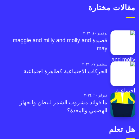
مقالات مختارة
نوفمبر ١٠, ٢٠٢١
قصيدة maggie and milly and molly and
may
سبتمبر ٠٧, ٢٠٢١
الحركات الاجتماعية كظاهرة اجتماعية
فبراير ٢٠, ٢٠٢٤
ما فوائد مشروب الشمر للبطن والجهاز
الهضمي والمعدة؟
هل تعلم