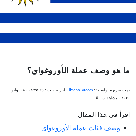
ما هو وصف عملة الأوروغواي؟
تمت تحريره بواسطة:
Ibtehal otoom
- اخر تحديث :
٠٥:٣٥:٢٥ ، ٠٨ يوليو
٢٠٢٠
- مشاهدات :
0
اقرأ في هذا المقال
وصف فئات عملة الأوروغواي