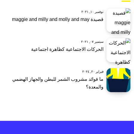
نوفمبر ١٠, ٢٠٢١
قصيدة maggie and milly and molly and may
سبتمبر ٠٧, ٢٠٢١
الحركات الاجتماعية كظاهرة اجتماعية
فبراير ٢٠, ٢٠٢٤
ما فوائد مشروب الشمر للبطن والجهاز الهضمي
والمعدة؟