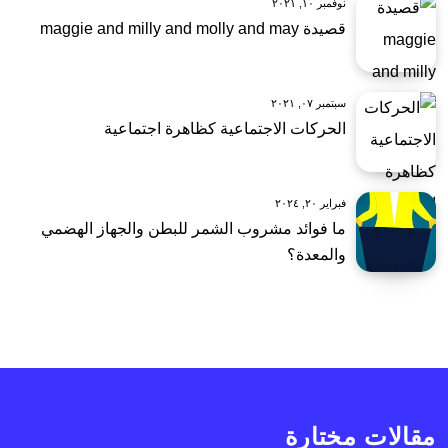
نوفمبر ١٠, ٢٠٢١
قصيدة maggie and milly and molly and may
سبتمبر ٠٧, ٢٠٢١
الحركات الاجتماعية كظاهرة اجتماعية
فبراير ٢٠, ٢٠٢٤
ما فوائد مشروب الشمر للبطن والجهاز الهضمي
والمعدة؟
مقالات مختارة