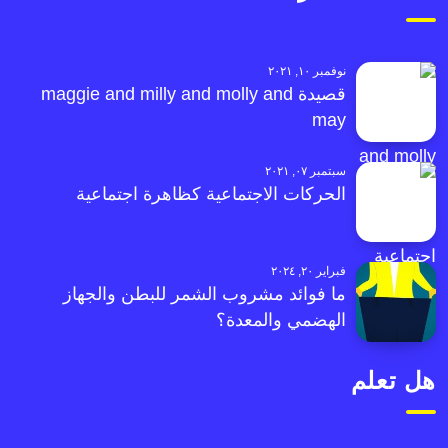
نوفمبر ١٠, ٢٠٢١
قصيدة maggie and milly and molly and
may
سبتمبر ٠٧, ٢٠٢١
الحركات الاجتماعية كظاهرة اجتماعية
فبراير ٢٠, ٢٠٢٤
ما فوائد مشروب الشمر للبطن والجهاز
الهضمي والمعدة؟
هل تعلم