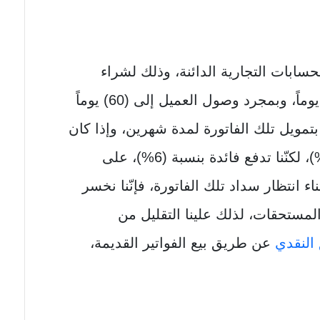
سابات التجارية الدائنة، وذلك لشراء
جميع الديون التي مضى عليها (60) يوماً، وبمجرد وصول العميل إلى (60) يوماً
ا بتمويل تلك الفاتورة لمدة شهرين، وإذا كان
هامش الربح على الفاتورة هو (10%)، لكنّنا تدفع فائدة بنسبة (6%)، على
ناء انتظار سداد تلك الفاتورة، فإنّنا نخسر
لمستحقات، لذلك علينا التقليل من
 النقدي
عن طريق بيع الفواتير القديمة،