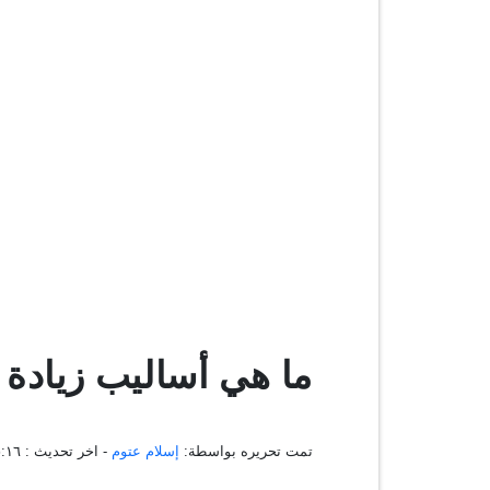
ما هي أساليب زيادة 
تمت تحريره بواسطة:
إسلام عتوم
- اخر تحديث :
٠٦:٢٥:١٦ ،