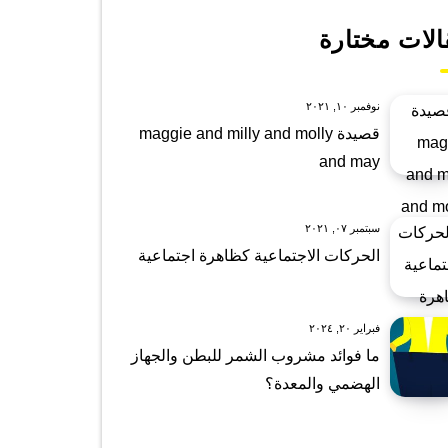
الات مختارة
نوفمبر ١٠, ٢٠٢١
قصيدة maggie and milly and molly
and may
سبتمبر ٠٧, ٢٠٢١
الحركات الاجتماعية كظاهرة اجتماعية
فبراير ٢٠, ٢٠٢٤
ما فوائد مشروب الشمر للبطن والجهاز
الهضمي والمعدة؟