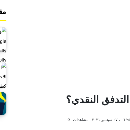
مق
التدفق النقدي؟
 ٠٧ سبتمبر ٢٠٢١
- مشاهدات :
0