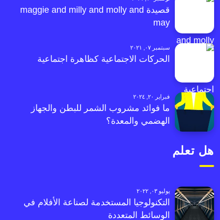
قصيدة maggie and milly and molly and
may
سبتمبر ٠٧, ٢٠٢١
الحركات الاجتماعية كظاهرة اجتماعية
فبراير ٢٠, ٢٠٢٤
ما فوائد مشروب الشمر للبطن والجهاز
الهضمي والمعدة؟
هل تعلم
يوليو ٠٣, ٢٠٢٢
التكنولوجيا المستخدمة لصناعة الأفلام في
الوسائط المتعددة