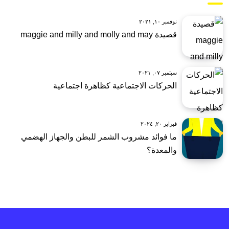
نوفمبر ١٠, ٢٠٢١
قصيدة maggie and milly and molly and may
سبتمبر ٠٧, ٢٠٢١
الحركات الاجتماعية كظاهرة اجتماعية
فبراير ٢٠, ٢٠٢٤
ما فوائد مشروب الشمر للبطن والجهاز الهضمي
والمعدة؟