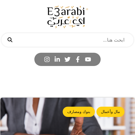
مال وأعمال
بنوك ومصارف