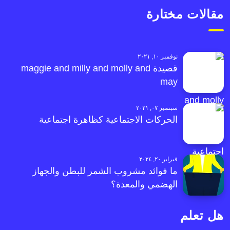
مقالات مختارة
نوفمبر ١٠, ٢٠٢١
قصيدة maggie and milly and molly and
may
سبتمبر ٠٧, ٢٠٢١
الحركات الاجتماعية كظاهرة اجتماعية
فبراير ٢٠, ٢٠٢٤
ما فوائد مشروب الشمر للبطن والجهاز
الهضمي والمعدة؟
هل تعلم