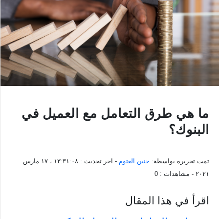
ما هي طرق التعامل مع العميل في
البنوك؟
تمت تحريره بواسطة:
حنين العتوم
- اخر تحديث :
١٣:٣١:٠٨ ، ١٧ مارس
٢٠٢١
- مشاهدات :
0
اقرأ في هذا المقال