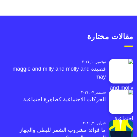
مقالات مختارة
نوفمبر ١٠, ٢٠٢١
قصيدة maggie and milly and molly and
may
سبتمبر ٠٧, ٢٠٢١
الحركات الاجتماعية كظاهرة اجتماعية
فبراير ٢٠, ٢٠٢٤
ما فوائد مشروب الشمر للبطن والجهاز