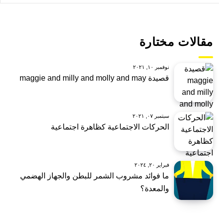
مقالات مختارة
نوفمبر ١٠, ٢٠٢١
قصيدة maggie and milly and molly and may
سبتمبر ٠٧, ٢٠٢١
الحركات الاجتماعية كظاهرة اجتماعية
فبراير ٢٠, ٢٠٢٤
ما فوائد مشروب الشمر للبطن والجهاز الهضمي
والمعدة؟