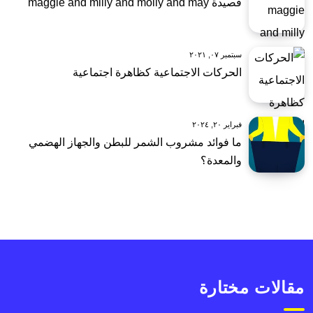
قصيدة maggie and milly and molly and may
سبتمبر ٠٧, ٢٠٢١
الحركات الاجتماعية كظاهرة اجتماعية
فبراير ٢٠, ٢٠٢٤
ما فوائد مشروب الشمر للبطن والجهاز الهضمي
والمعدة؟
مقالات مختارة