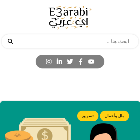
مال وأعمال
تسويق