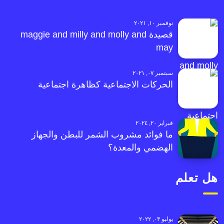
نوفمبر ١٠, ٢٠٢١
قصيدة maggie and milly and molly and
may
سبتمبر ٠٧, ٢٠٢١
الحركات الاجتماعية كظاهرة اجتماعية
فبراير ٢٠, ٢٠٢٤
ما فوائد مشروب الشمر للبطن والجهاز
الهضمي والمعدة؟
هل تعلم
يوليو ٠٣, ٢٠٢٢