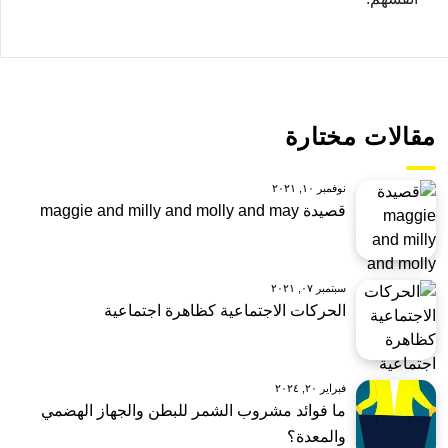
مقالات مختارة
نوفمبر ١٠, ٢٠٢١
قصيدة maggie and milly and molly and may
سبتمبر ٠٧, ٢٠٢١
الحركات الاجتماعية كظاهرة اجتماعية
فبراير ٢٠, ٢٠٢٤
ما فوائد مشروب الشمر للبطن والجهاز الهضمي
والمعدة؟