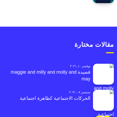
مقالات مختارة
نوفمبر ١٠, ٢٠٢١
قصيدة maggie and milly and molly and
may
سبتمبر ٠٧, ٢٠٢١
الحركات الاجتماعية كظاهرة اجتماعية