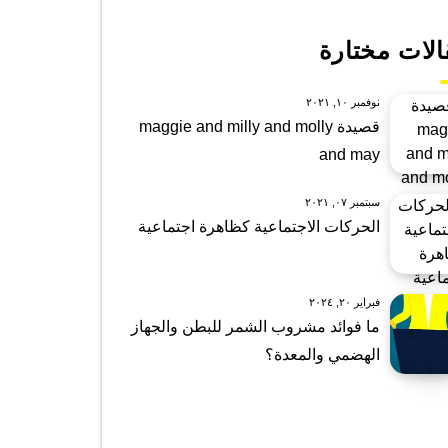
الات مختارة
نوفمبر ١٠, ٢٠٢١
قصيدة maggie and milly and molly
and may
سبتمبر ٠٧, ٢٠٢١
الحركات الاجتماعية كظاهرة اجتماعية
فبراير ٢٠, ٢٠٢٤
ما فوائد مشروب الشمر للبطن والجهاز
الهضمي والمعدة؟