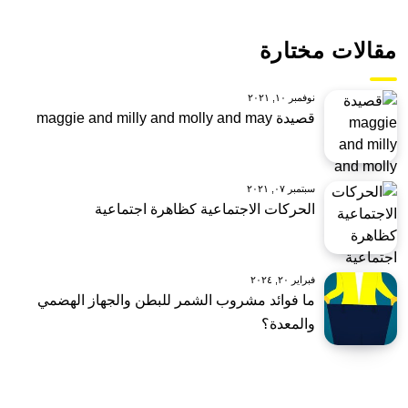
مقالات مختارة
نوفمبر ١٠, ٢٠٢١
قصيدة maggie and milly and molly and may
سبتمبر ٠٧, ٢٠٢١
الحركات الاجتماعية كظاهرة اجتماعية
فبراير ٢٠, ٢٠٢٤
ما فوائد مشروب الشمر للبطن والجهاز الهضمي
والمعدة؟