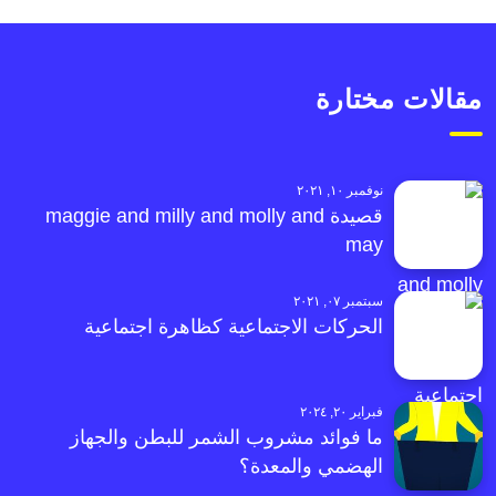
مقالات مختارة
نوفمبر ١٠, ٢٠٢١
قصيدة maggie and milly and molly and
may
سبتمبر ٠٧, ٢٠٢١
الحركات الاجتماعية كظاهرة اجتماعية
فبراير ٢٠, ٢٠٢٤
ما فوائد مشروب الشمر للبطن والجهاز
الهضمي والمعدة؟