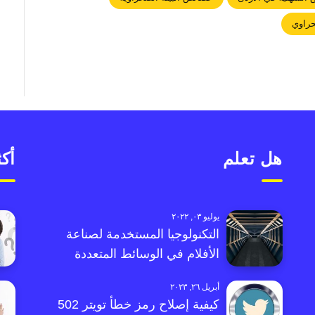
حراوي
هل تعلم
أكث
يوليو ٠٣, ٢٠٢٢
التكنولوجيا المستخدمة لصناعة
الأفلام في الوسائط المتعددة
أبريل ٢٦, ٢٠٢٣
كيفية إصلاح رمز خطأ تويتر 502