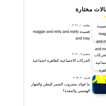
الات مختارة
نوفمبر ١٠, ٢٠٢١
قصيدة maggie and milly and molly
and may
سبتمبر ٠٧, ٢٠٢١
الحركات الاجتماعية كظاهرة اجتماعية
فبراير ٢٠, ٢٠٢٤
ما فوائد مشروب الشمر للبطن والجهاز
الهضمي والمعدة؟