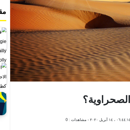
مق
الصحراوية؟
٠٦:٤٤: ، ١٤ أبريل ٢٠٢٠
- مشاهدات :
0