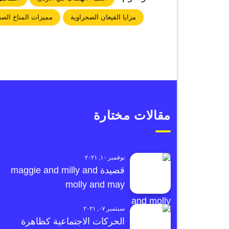
مزايا القيعان الصحراوية
مميزات المناخ الص
مقالات مختارة
نوفمبر ١٠, ٢٠٢١
قصيدة maggie and milly and
molly and may
سبتمبر ٠٧, ٢٠٢١
الحركات الاجتماعية كظاهرة