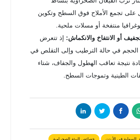
از تُرب القيعان الصحراوية بنشاط
ل على تجمع الأملاح فوق السطح وتكوين
غرافيا منتفخة أو مسلات ملحية.
فيف أو الانتفاخ والانكماش:
إذ تتعرض
دة الحجم في حالة الترطيب وإلى التقلص في
دة نتيجة تعاقب الهطول والجفاف، شتاء
ت الطينية وتموجات السطح.
 السهلية في الأردن
خصائص البيئة الصحراوية