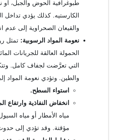
طبوغرافية الحوض والجبل، أو نا
الكارستيه. كذلك يؤدي تداخل ال
والقيعان الصحراوية إلى عدم ان
نعومة المواد الرسوبية:
تمثل رو
الحمولة العالقة للجريانات المائ
التي تعرَّضت لجفاف كامل. وتتك
والطين. وتؤدي نعومة المواد إلى ا
استواء السطح.
انخفاض النفاذية وارتفاع ال
مياه الأمطار أو مياه السي
مؤقتة. وقد تؤدي إلى حدوث