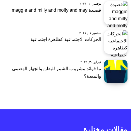
نوفمبر ١٠, ٢٠٢١
قصيدة maggie and milly and molly and may
سبتمبر ٠٧, ٢٠٢١
الحركات الاجتماعية كظاهرة اجتماعية
فبراير ٢٠, ٢٠٢٤
ما فوائد مشروب الشمر للبطن والجهاز الهضمي
والمعدة؟
مقالات مختارة