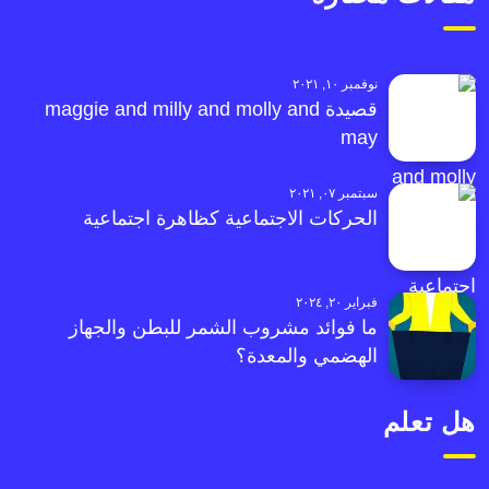
نوفمبر ١٠, ٢٠٢١
قصيدة maggie and milly and molly and
may
سبتمبر ٠٧, ٢٠٢١
الحركات الاجتماعية كظاهرة اجتماعية
فبراير ٢٠, ٢٠٢٤
ما فوائد مشروب الشمر للبطن والجهاز
الهضمي والمعدة؟
هل تعلم