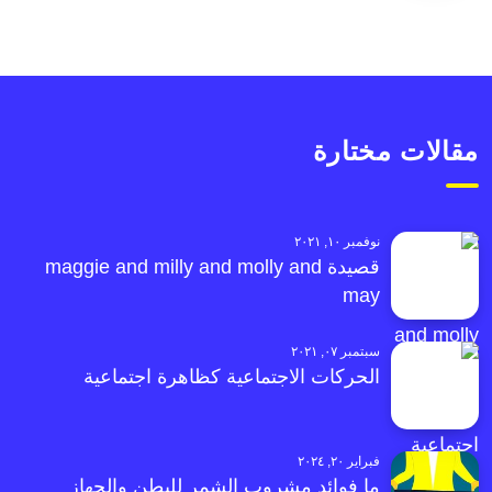
مقالات مختارة
نوفمبر ١٠, ٢٠٢١
قصيدة maggie and milly and molly and
may
سبتمبر ٠٧, ٢٠٢١
الحركات الاجتماعية كظاهرة اجتماعية
فبراير ٢٠, ٢٠٢٤
ما فوائد مشروب الشمر للبطن والجهاز