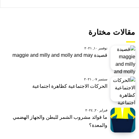
مقالات مختارة
نوفمبر ١٠, ٢٠٢١
قصيدة maggie and milly and molly and may
سبتمبر ٠٧, ٢٠٢١
الحركات الاجتماعية كظاهرة اجتماعية
فبراير ٢٠, ٢٠٢٤
ما فوائد مشروب الشمر للبطن والجهاز الهضمي
والمعدة؟