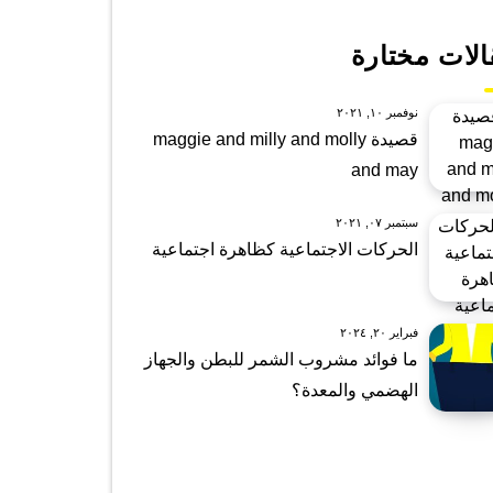
الات مختارة
نوفمبر ١٠, ٢٠٢١
قصيدة maggie and milly and molly
and may
سبتمبر ٠٧, ٢٠٢١
الحركات الاجتماعية كظاهرة اجتماعية
فبراير ٢٠, ٢٠٢٤
ما فوائد مشروب الشمر للبطن والجهاز
الهضمي والمعدة؟