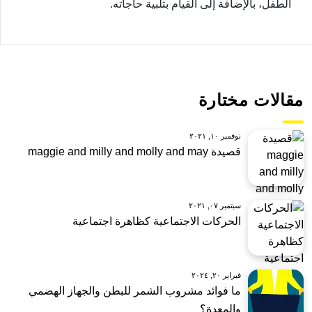
الطفل، بالإضافة إلى القيام بتلبية حاجاته.
مقالات مختارة
نوفمبر ١٠, ٢٠٢١
قصيدة maggie and milly and molly and may
سبتمبر ٠٧, ٢٠٢١
الحركات الاجتماعية كظاهرة اجتماعية
فبراير ٢٠, ٢٠٢٤
ما فوائد مشروب الشمر للبطن والجهاز الهضمي
والمعدة؟