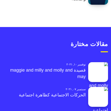
مقالات مختارة
نوفمبر ١٠, ٢٠٢١
قصيدة maggie and milly and molly and
may
سبتمبر ٠٧, ٢٠٢١
الحركات الاجتماعية كظاهرة اجتماعية