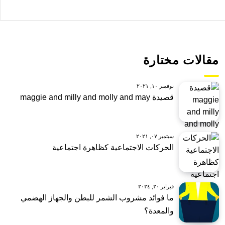
مقالات مختارة
نوفمبر ١٠, ٢٠٢١
قصيدة maggie and milly and molly and may
سبتمبر ٠٧, ٢٠٢١
الحركات الاجتماعية كظاهرة اجتماعية
فبراير ٢٠, ٢٠٢٤
ما فوائد مشروب الشمر للبطن والجهاز الهضمي
والمعدة؟