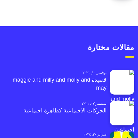
مقالات مختارة
نوفمبر ١٠, ٢٠٢١
قصيدة maggie and milly and molly and
may
سبتمبر ٠٧, ٢٠٢١
الحركات الاجتماعية كظاهرة اجتماعية
فبراير ٢٠, ٢٠٢٤