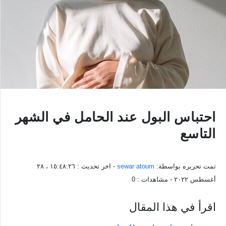
احتباس البول عند الحامل في الشهر
التاسع
تمت تحريره بواسطة:
sewar atoum
- اخر تحديث :
١٥:٤٨:٢٦ ، ٢٨
أغسطس ٢٠٢٢
- مشاهدات :
0
اقرأ في هذا المقال