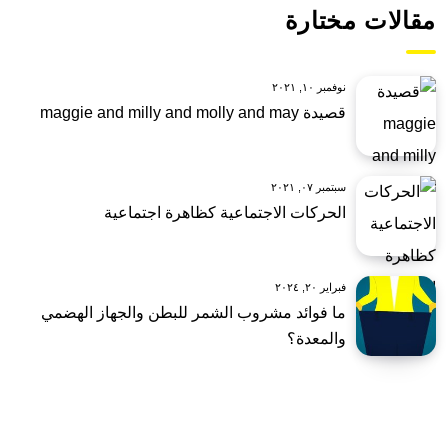
مقالات مختارة
نوفمبر ١٠, ٢٠٢١
قصيدة maggie and milly and molly and may
سبتمبر ٠٧, ٢٠٢١
الحركات الاجتماعية كظاهرة اجتماعية
فبراير ٢٠, ٢٠٢٤
ما فوائد مشروب الشمر للبطن والجهاز الهضمي
والمعدة؟