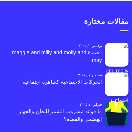
مقالات مختارة
نوفمبر ١٠, ٢٠٢١
قصيدة maggie and milly and molly and
may
سبتمبر ٠٧, ٢٠٢١
الحركات الاجتماعية كظاهرة اجتماعية
فبراير ٢٠, ٢٠٢٤
ما فوائد مشروب الشمر للبطن والجهاز
الهضمي والمعدة؟