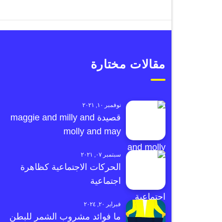
مقالات مختارة
نوفمبر ١٠, ٢٠٢١
قصيدة maggie and milly and
molly and may
سبتمبر ٠٧, ٢٠٢١
الحركات الاجتماعية كظاهرة
اجتماعية
فبراير ٢٠, ٢٠٢٤
ما فوائد مشروب الشمر للبطن