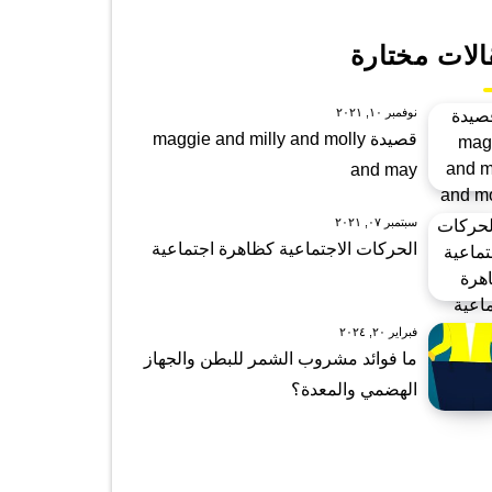
الات مختارة
نوفمبر ١٠, ٢٠٢١
قصيدة maggie and milly and molly
and may
سبتمبر ٠٧, ٢٠٢١
الحركات الاجتماعية كظاهرة اجتماعية
فبراير ٢٠, ٢٠٢٤
ما فوائد مشروب الشمر للبطن والجهاز
الهضمي والمعدة؟