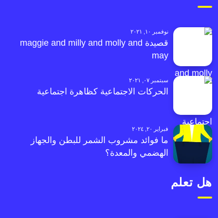
نوفمبر ١٠, ٢٠٢١
قصيدة maggie and milly and molly and
may
سبتمبر ٠٧, ٢٠٢١
الحركات الاجتماعية كظاهرة اجتماعية
فبراير ٢٠, ٢٠٢٤
ما فوائد مشروب الشمر للبطن والجهاز
الهضمي والمعدة؟
هل تعلم