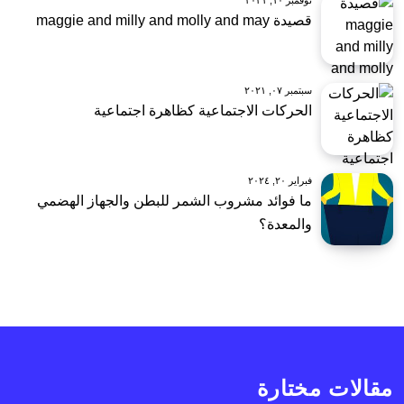
نوفمبر ١٠, ٢٠٢١
قصيدة maggie and milly and molly and may
سبتمبر ٠٧, ٢٠٢١
الحركات الاجتماعية كظاهرة اجتماعية
فبراير ٢٠, ٢٠٢٤
ما فوائد مشروب الشمر للبطن والجهاز الهضمي
والمعدة؟
مقالات مختارة