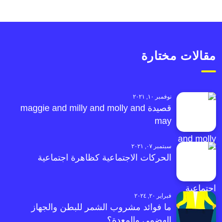
مقالات مختارة
نوفمبر ١٠, ٢٠٢١
قصيدة maggie and milly and molly and
may
سبتمبر ٠٧, ٢٠٢١
الحركات الاجتماعية كظاهرة اجتماعية
فبراير ٢٠, ٢٠٢٤
ما فوائد مشروب الشمر للبطن والجهاز
الهضمي والمعدة؟