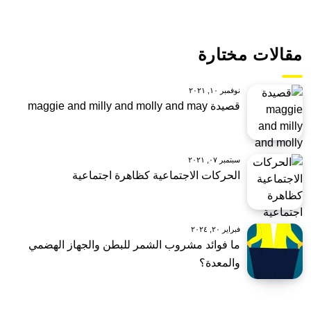
مقالات مختارة
نوفمبر ١٠, ٢٠٢١
قصيدة maggie and milly and molly and may
سبتمبر ٠٧, ٢٠٢١
الحركات الاجتماعية كظاهرة اجتماعية
فبراير ٢٠, ٢٠٢٤
ما فوائد مشروب الشمر للبطن والجهاز الهضمي
والمعدة؟