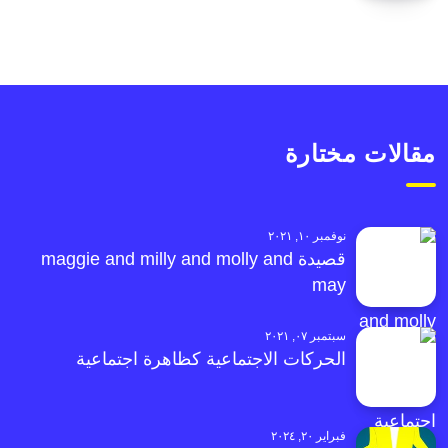
مقالات مختارة
نوفمبر ١٠, ٢٠٢١
قصيدة maggie and milly and molly and
may
سبتمبر ٠٧, ٢٠٢١
الحركات الاجتماعية كظاهرة اجتماعية
فبراير ٢٠, ٢٠٢٤