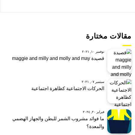
مقالات مختارة
نوفمبر ١٠, ٢٠٢١
قصيدة maggie and milly and molly and may
سبتمبر ٠٧, ٢٠٢١
الحركات الاجتماعية كظاهرة اجتماعية
فبراير ٢٠, ٢٠٢٤
ما فوائد مشروب الشمر للبطن والجهاز الهضمي
والمعدة؟