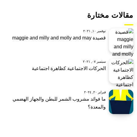
مقالات مختارة
نوفمبر ١٠, ٢٠٢١
قصيدة maggie and milly and molly and may
سبتمبر ٠٧, ٢٠٢١
الحركات الاجتماعية كظاهرة اجتماعية
فبراير ٢٠, ٢٠٢٤
ما فوائد مشروب الشمر للبطن والجهاز الهضمي
والمعدة؟