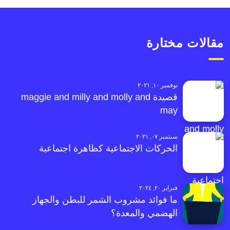
مقالات مختارة
نوفمبر ١٠, ٢٠٢١
قصيدة maggie and milly and molly and
may
سبتمبر ٠٧, ٢٠٢١
الحركات الاجتماعية كظاهرة اجتماعية
فبراير ٢٠, ٢٠٢٤
ما فوائد مشروب الشمر للبطن والجهاز
الهضمي والمعدة؟