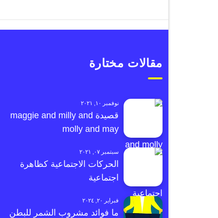
مقالات مختارة
نوفمبر ١٠, ٢٠٢١
قصيدة maggie and milly and
molly and may
سبتمبر ٠٧, ٢٠٢١
الحركات الاجتماعية كظاهرة
اجتماعية
فبراير ٢٠, ٢٠٢٤
ما فوائد مشروب الشمر للبطن