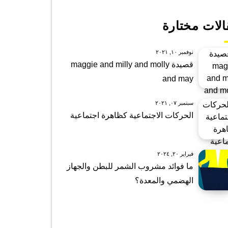
الات مختارة
نوفمبر ١٠, ٢٠٢١
قصيدة maggie and milly and molly
and may
سبتمبر ٠٧, ٢٠٢١
الحركات الاجتماعية كظاهرة اجتماعية
فبراير ٢٠, ٢٠٢٤
ما فوائد مشروب الشمر للبطن والجهاز
الهضمي والمعدة؟