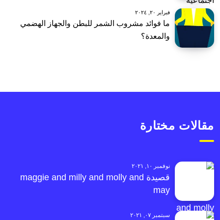
فبراير ٢٠, ٢٠٢٤
ما فوائد مشروب الشمر للبطن والجهاز الهضمي
والمعدة؟
مقالات مختارة
نوفمبر ١٠, ٢٠٢١
قصيدة maggie and milly and molly and
may
سبتمبر ٠٧, ٢٠٢١