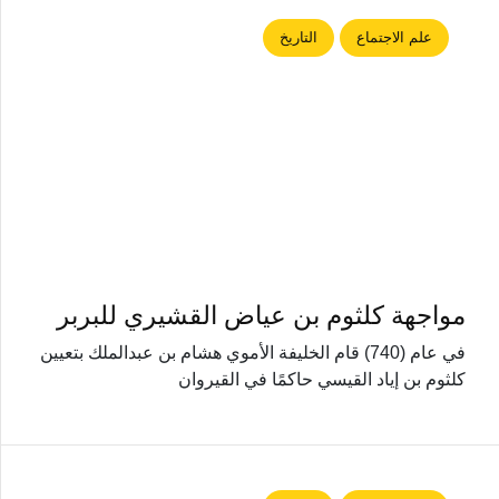
علم الاجتماع
التاريخ
مواجهة كلثوم بن عياض القشيري للبربر
في عام (740) قام الخليفة الأموي هشام بن عبدالملك بتعيين
كلثوم بن إياد القيسي حاكمًا في القيروان