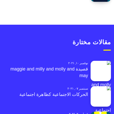
مقالات مختارة
نوفمبر ١٠, ٢٠٢١
قصيدة maggie and milly and molly and
may
سبتمبر ٠٧, ٢٠٢١
الحركات الاجتماعية كظاهرة اجتماعية