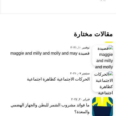
مقالات مختارة
نوفمبر ١٠, ٢٠٢١
قصيدة maggie and milly and molly and may
سبتمبر ٠٧, ٢٠٢١
الحركات الاجتماعية كظاهرة اجتماعية
فبراير ٢٠, ٢٠٢٤
ما فوائد مشروب الشمر للبطن والجهاز الهضمي
والمعدة؟