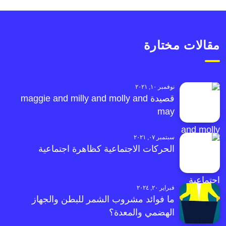
مقالات مختارة
نوفمبر ١٠, ٢٠٢١
قصيدة maggie and milly and molly and
may
سبتمبر ٠٧, ٢٠٢١
الحركات الاجتماعية كظاهرة اجتماعية
فبراير ٢٠, ٢٠٢٤
ما فوائد مشروب الشمر للبطن والجهاز
الهضمي والمعدة؟