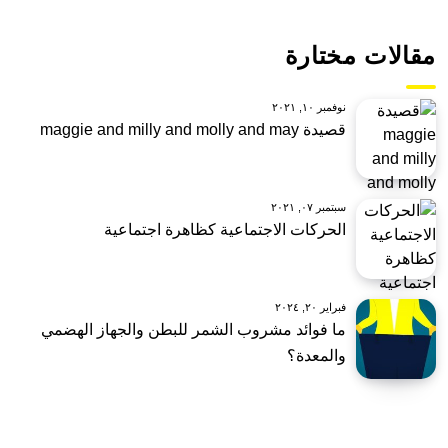
مقالات مختارة
نوفمبر ١٠, ٢٠٢١
قصيدة maggie and milly and molly and may
سبتمبر ٠٧, ٢٠٢١
الحركات الاجتماعية كظاهرة اجتماعية
فبراير ٢٠, ٢٠٢٤
ما فوائد مشروب الشمر للبطن والجهاز الهضمي
والمعدة؟