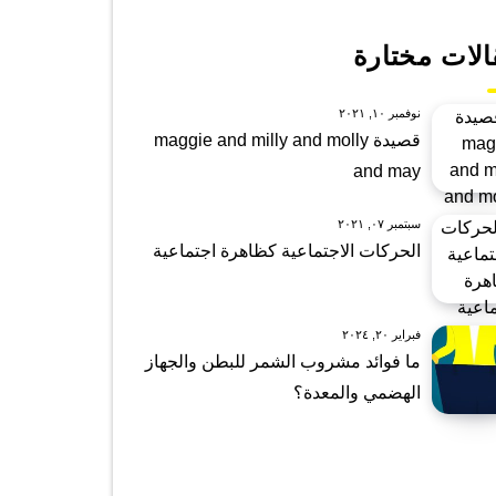
الات مختارة
نوفمبر ١٠, ٢٠٢١
قصيدة maggie and milly and molly
and may
سبتمبر ٠٧, ٢٠٢١
الحركات الاجتماعية كظاهرة اجتماعية
فبراير ٢٠, ٢٠٢٤
ما فوائد مشروب الشمر للبطن والجهاز
الهضمي والمعدة؟