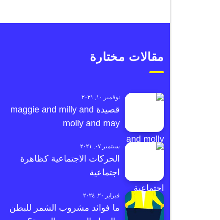
مقالات مختارة
نوفمبر ١٠, ٢٠٢١
قصيدة maggie and milly and
molly and may
سبتمبر ٠٧, ٢٠٢١
الحركات الاجتماعية كظاهرة
اجتماعية
فبراير ٢٠, ٢٠٢٤
ما فوائد مشروب الشمر للبطن