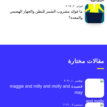
فبراير ٢٠, ٢٠٢٤
ما فوائد مشروب الشمر للبطن والجهاز الهضمي
والمعدة؟
مقالات مختارة
نوفمبر ١٠, ٢٠٢١
قصيدة maggie and milly and molly and
may
سبتمبر ٠٧, ٢٠٢١