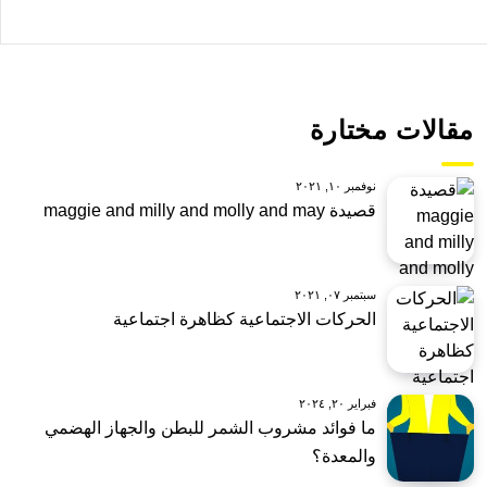
مقالات مختارة
نوفمبر ١٠, ٢٠٢١
قصيدة maggie and milly and molly and may
سبتمبر ٠٧, ٢٠٢١
الحركات الاجتماعية كظاهرة اجتماعية
فبراير ٢٠, ٢٠٢٤
ما فوائد مشروب الشمر للبطن والجهاز الهضمي
والمعدة؟