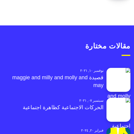
مقالات مختارة
نوفمبر ١٠, ٢٠٢١
قصيدة maggie and milly and molly and
may
سبتمبر ٠٧, ٢٠٢١
الحركات الاجتماعية كظاهرة اجتماعية
فبراير ٢٠, ٢٠٢٤