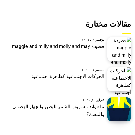
مقالات مختارة
نوفمبر ١٠, ٢٠٢١
قصيدة maggie and milly and molly and may
سبتمبر ٠٧, ٢٠٢١
الحركات الاجتماعية كظاهرة اجتماعية
فبراير ٢٠, ٢٠٢٤
ما فوائد مشروب الشمر للبطن والجهاز الهضمي
والمعدة؟