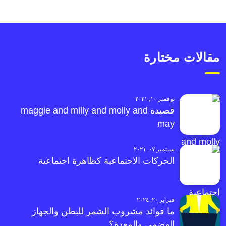
مقالات مختارة
نوفمبر ١٠, ٢٠٢١
قصيدة maggie and milly and molly and
may
سبتمبر ٠٧, ٢٠٢١
الحركات الاجتماعية كظاهرة اجتماعية
فبراير ٢٠, ٢٠٢٤
ما فوائد مشروب الشمر للبطن والجهاز
الهضمي والمعدة؟