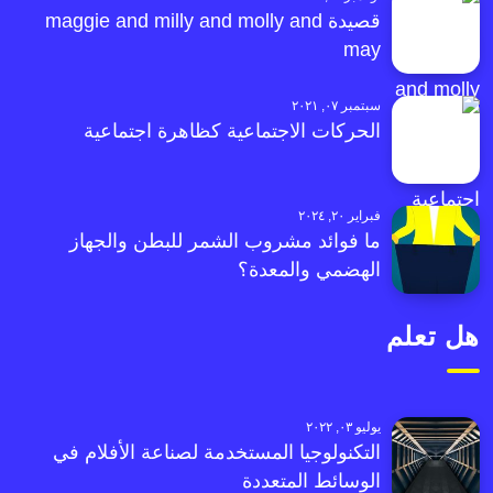
قصيدة maggie and milly and molly and
may
سبتمبر ٠٧, ٢٠٢١
الحركات الاجتماعية كظاهرة اجتماعية
فبراير ٢٠, ٢٠٢٤
ما فوائد مشروب الشمر للبطن والجهاز
الهضمي والمعدة؟
هل تعلم
يوليو ٠٣, ٢٠٢٢
التكنولوجيا المستخدمة لصناعة الأفلام في
الوسائط المتعددة