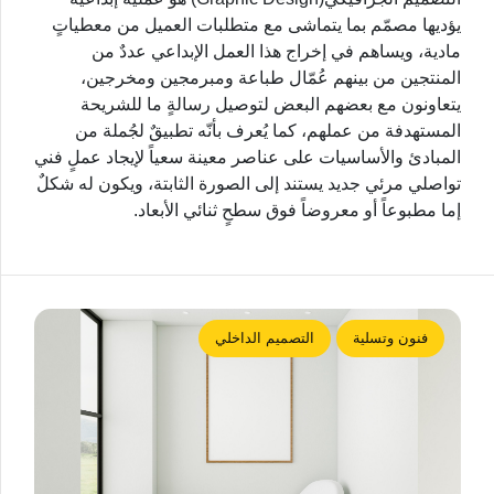
يؤديها مصمّم بما يتماشى مع متطلبات العميل من معطياتٍ
مادية، ويساهم في إخراج هذا العمل الإبداعي عددٌ من
المنتجين من بينهم عُمّال طباعة ومبرمجين ومخرجين،
يتعاونون مع بعضهم البعض لتوصيل رسالةٍ ما للشريحة
المستهدفة من عملهم، كما يُعرف بأنّه تطبيقٌ لجُملة من
المبادئ والأساسيات على عناصر معينة سعياً لإيجاد عملٍ فني
تواصلي مرئي جديد يستند إلى الصورة الثابتة، ويكون له شكلٌ
إما مطبوعاً أو معروضاً فوق سطحٍ ثنائي الأبعاد.
فنون وتسلية
التصميم الداخلي