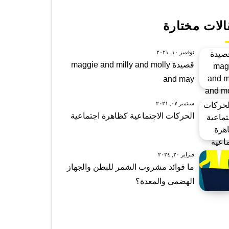
الات مختارة
نوفمبر ١٠, ٢٠٢١
قصيدة maggie and milly and molly
and may
سبتمبر ٠٧, ٢٠٢١
الحركات الاجتماعية كظاهرة اجتماعية
فبراير ٢٠, ٢٠٢٤
ما فوائد مشروب الشمر للبطن والجهاز
الهضمي والمعدة؟