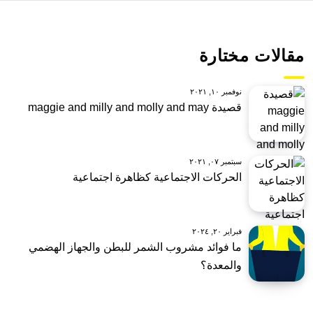
مقالات مختارة
نوفمبر ١٠, ٢٠٢١
قصيدة maggie and milly and molly and may
سبتمبر ٠٧, ٢٠٢١
الحركات الاجتماعية كظاهرة اجتماعية
فبراير ٢٠, ٢٠٢٤
ما فوائد مشروب الشمر للبطن والجهاز الهضمي
والمعدة؟