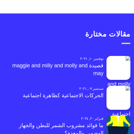
مقالات مختارة
نوفمبر ١٠, ٢٠٢١
قصيدة maggie and milly and molly and
may
سبتمبر ٠٧, ٢٠٢١
الحركات الاجتماعية كظاهرة اجتماعية
فبراير ٢٠, ٢٠٢٤
ما فوائد مشروب الشمر للبطن والجهاز
الهضمي والمعدة؟