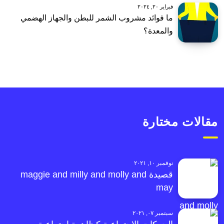
فبراير ٢٠, ٢٠٢٤
ما فوائد مشروب الشمر للبطن والجهاز الهضمي
والمعدة؟
مقالات مختارة
نوفمبر ١٠, ٢٠٢١
قصيدة maggie and milly and molly and
may
سبتمبر ٠٧, ٢٠٢١