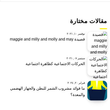
مقالات مختارة
نوفمبر ١٠, ٢٠٢١
قصيدة maggie and milly and molly and may
سبتمبر ٠٧, ٢٠٢١
الحركات الاجتماعية كظاهرة اجتماعية
فبراير ٢٠, ٢٠٢٤
ما فوائد مشروب الشمر للبطن والجهاز الهضمي
والمعدة؟