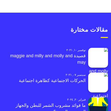
مقالات مختارة
نوفمبر ١٠, ٢٠٢١
قصيدة maggie and milly and molly and
may
سبتمبر ٠٧, ٢٠٢١
الحركات الاجتماعية كظاهرة اجتماعية
فبراير ٢٠, ٢٠٢٤
ما فوائد مشروب الشمر للبطن والجهاز