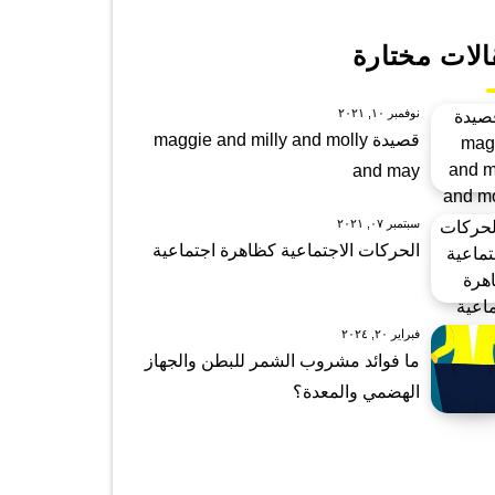
الات مختارة
نوفمبر ١٠, ٢٠٢١
قصيدة maggie and milly and molly
and may
سبتمبر ٠٧, ٢٠٢١
الحركات الاجتماعية كظاهرة اجتماعية
فبراير ٢٠, ٢٠٢٤
ما فوائد مشروب الشمر للبطن والجهاز
الهضمي والمعدة؟