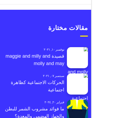
مقالات مختارة
نوفمبر ١٠, ٢٠٢١
قصيدة maggie and milly and
molly and may
سبتمبر ٠٧, ٢٠٢١
الحركات الاجتماعية كظاهرة
اجتماعية
فبراير ٢٠, ٢٠٢٤
ما فوائد مشروب الشمر للبطن
والجهاز الهضمي والمعدة؟