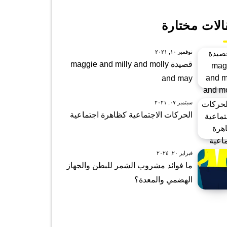
الات مختارة
نوفمبر ١٠, ٢٠٢١
قصيدة maggie and milly and molly
and may
سبتمبر ٠٧, ٢٠٢١
الحركات الاجتماعية كظاهرة اجتماعية
فبراير ٢٠, ٢٠٢٤
ما فوائد مشروب الشمر للبطن والجهاز
الهضمي والمعدة؟