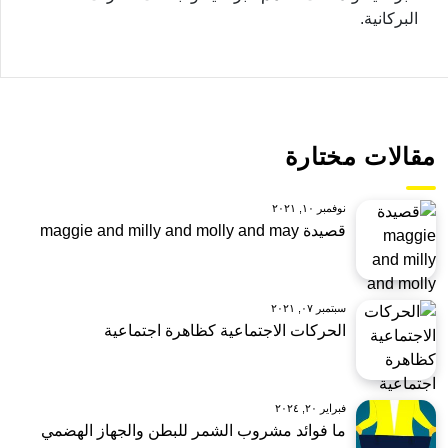
البركانية.
مقالات مختارة
نوفمبر ١٠, ٢٠٢١
قصيدة maggie and milly and molly and may
سبتمبر ٠٧, ٢٠٢١
الحركات الاجتماعية كظاهرة اجتماعية
فبراير ٢٠, ٢٠٢٤
ما فوائد مشروب الشمر للبطن والجهاز الهضمي