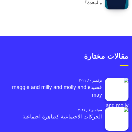
والمعدة؟
مقالات مختارة
نوفمبر ١٠, ٢٠٢١
قصيدة maggie and milly and molly and
may
سبتمبر ٠٧, ٢٠٢١
الحركات الاجتماعية كظاهرة اجتماعية