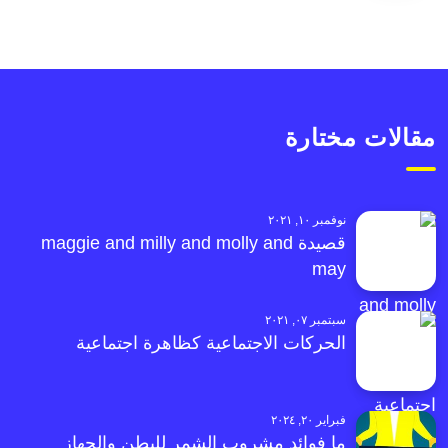
مقالات مختارة
نوفمبر ١٠, ٢٠٢١
قصيدة maggie and milly and molly and
may
سبتمبر ٠٧, ٢٠٢١
الحركات الاجتماعية كظاهرة اجتماعية
فبراير ٢٠, ٢٠٢٤
ما فوائد مشروب الشمر للبطن والجهاز