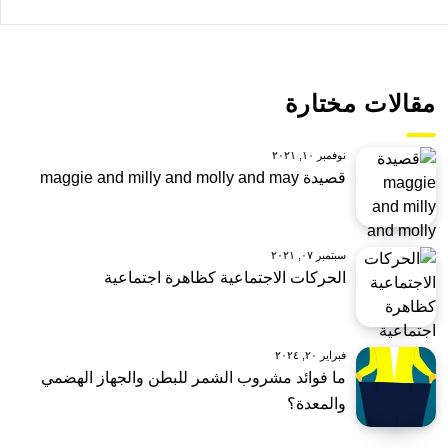
مقالات مختارة
نوفمبر ١٠, ٢٠٢١
قصيدة maggie and milly and molly and may
سبتمبر ٠٧, ٢٠٢١
الحركات الاجتماعية كظاهرة اجتماعية
فبراير ٢٠, ٢٠٢٤
ما فوائد مشروب الشمر للبطن والجهاز الهضمي
والمعدة؟