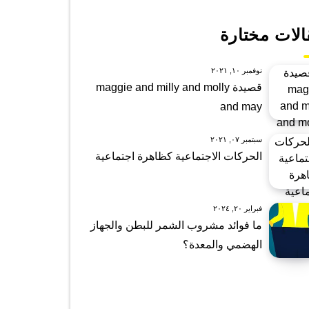
الات مختارة
نوفمبر ١٠, ٢٠٢١
قصيدة maggie and milly and molly
and may
سبتمبر ٠٧, ٢٠٢١
الحركات الاجتماعية كظاهرة اجتماعية
فبراير ٢٠, ٢٠٢٤
ما فوائد مشروب الشمر للبطن والجهاز
الهضمي والمعدة؟