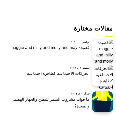
مقالات مختارة
نوفمبر ١٠, ٢٠٢١
قصيدة maggie and milly and molly and may
سبتمبر ٠٧, ٢٠٢١
الحركات الاجتماعية كظاهرة اجتماعية
فبراير ٢٠, ٢٠٢٤
ما فوائد مشروب الشمر للبطن والجهاز الهضمي
والمعدة؟