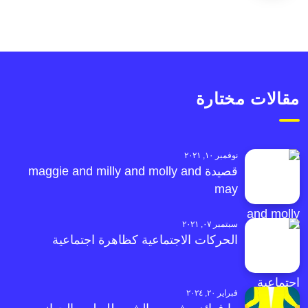
مقالات مختارة
نوفمبر ١٠, ٢٠٢١
قصيدة maggie and milly and molly and
may
سبتمبر ٠٧, ٢٠٢١
الحركات الاجتماعية كظاهرة اجتماعية
فبراير ٢٠, ٢٠٢٤