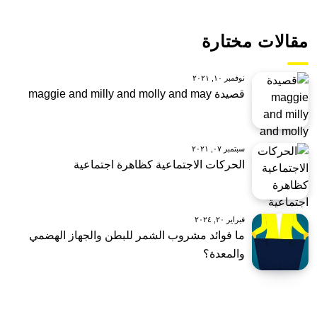
مقالات مختارة
نوفمبر ١٠, ٢٠٢١
قصيدة maggie and milly and molly and may
سبتمبر ٠٧, ٢٠٢١
الحركات الاجتماعية كظاهرة اجتماعية
فبراير ٢٠, ٢٠٢٤
ما فوائد مشروب الشمر للبطن والجهاز الهضمي
والمعدة؟