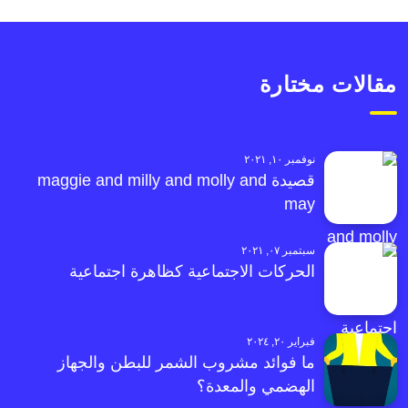
مقالات مختارة
نوفمبر ١٠, ٢٠٢١
قصيدة maggie and milly and molly and
may
سبتمبر ٠٧, ٢٠٢١
الحركات الاجتماعية كظاهرة اجتماعية
فبراير ٢٠, ٢٠٢٤
ما فوائد مشروب الشمر للبطن والجهاز
الهضمي والمعدة؟