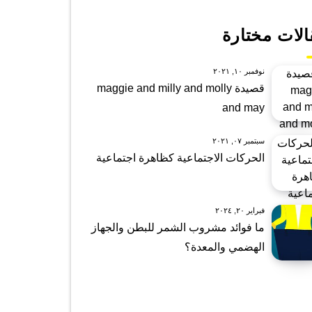
الات مختارة
نوفمبر ١٠, ٢٠٢١
قصيدة maggie and milly and molly
and may
سبتمبر ٠٧, ٢٠٢١
الحركات الاجتماعية كظاهرة اجتماعية
فبراير ٢٠, ٢٠٢٤
ما فوائد مشروب الشمر للبطن والجهاز
الهضمي والمعدة؟