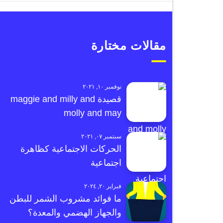
مقالات مختارة
نوفمبر ١٠, ٢٠٢١
قصيدة maggie and milly and
molly and may
سبتمبر ٠٧, ٢٠٢١
الحركات الاجتماعية كظاهرة
اجتماعية
فبراير ٢٠, ٢٠٢٤
ما فوائد مشروب الشمر للبطن
والجهاز الهضمي والمعدة؟