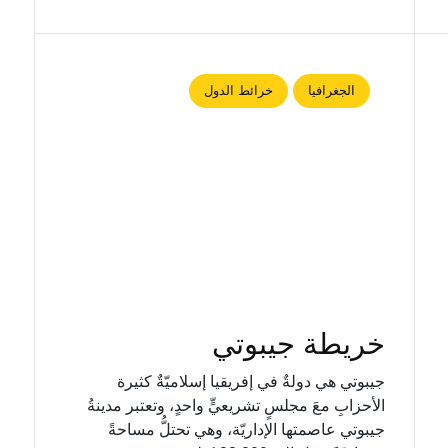
الجغرافيا
خرائط الدول
خريطة جيبوتي
جيبوتي هي دولةٌ في إفريقيا إسلاميّةٌ كثيرة
الأحزابِ معَ مجلسٍ تشريعيٍّ واحدٍ، وتعتبر مدينةُ
جيبوتي عاصمتها الإداريّة، وهي تحتلُّ مساحةً