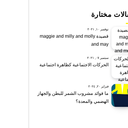
الات مختارة
نوفمبر ١٠, ٢٠٢١
قصيدة maggie and milly and molly
and may
سبتمبر ٠٧, ٢٠٢١
الحركات الاجتماعية كظاهرة اجتماعية
فبراير ٢٠, ٢٠٢٤
ما فوائد مشروب الشمر للبطن والجهاز
الهضمي والمعدة؟