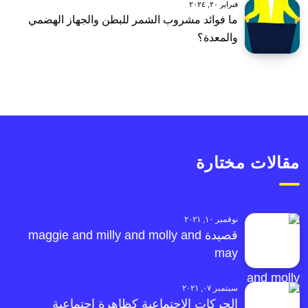
فبراير ٢٠, ٢٠٢٤
ما فوائد مشروب الشمر للبطن والجهاز الهضمي
والمعدة؟
مقالات مختارة
نوفمبر ١٠, ٢٠٢١
قصيدة maggie and milly and molly and
may
سبتمبر ٠٧, ٢٠٢١
الحركات الاجتماعية كظاهرة اجتماعية