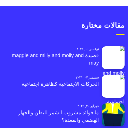
مقالات مختارة
نوفمبر ١٠, ٢٠٢١
قصيدة maggie and milly and molly and
may
سبتمبر ٠٧, ٢٠٢١
الحركات الاجتماعية كظاهرة اجتماعية
فبراير ٢٠, ٢٠٢٤
ما فوائد مشروب الشمر للبطن والجهاز
الهضمي والمعدة؟