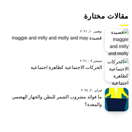
مقالات مختارة
نوفمبر ١٠, ٢٠٢١
قصيدة maggie and milly and molly and may
سبتمبر ٠٧, ٢٠٢١
الحركات الاجتماعية كظاهرة اجتماعية
فبراير ٢٠, ٢٠٢٤
ما فوائد مشروب الشمر للبطن والجهاز الهضمي
والمعدة؟