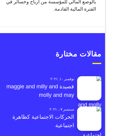
بالوضع المالي للمؤسسة من أرباح وخسائر في
الفترة المالية القادمة.
مقالات مختارة
نوفمبر ١٠, ٢٠٢١
قصيدة maggie and milly and
molly and may
سبتمبر ٠٧, ٢٠٢١
الحركات الاجتماعية كظاهرة
اجتماعية