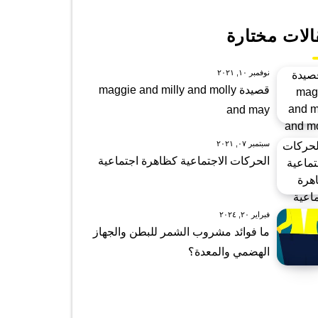
الات مختارة
نوفمبر ١٠, ٢٠٢١
قصيدة maggie and milly and molly
and may
سبتمبر ٠٧, ٢٠٢١
الحركات الاجتماعية كظاهرة اجتماعية
فبراير ٢٠, ٢٠٢٤
ما فوائد مشروب الشمر للبطن والجهاز
الهضمي والمعدة؟