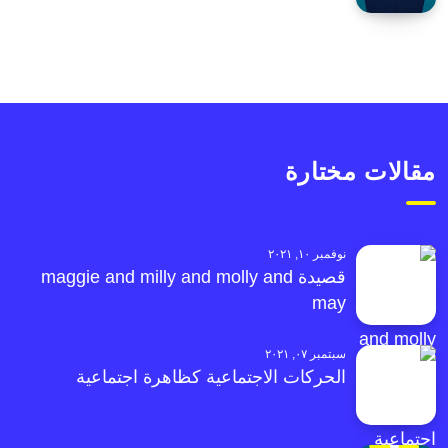
مقالات مختارة
نوفمبر ١٠, ٢٠٢١
قصيدة maggie and milly and molly and
may
سبتمبر ٠٧, ٢٠٢١
الحركات الاجتماعية كظاهرة اجتماعية