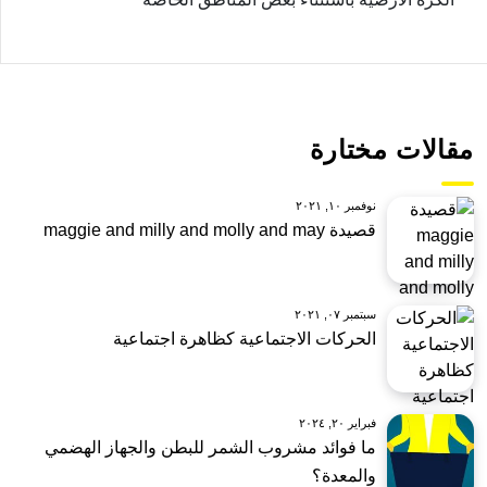
مقالات مختارة
نوفمبر ١٠, ٢٠٢١
قصيدة maggie and milly and molly and may
سبتمبر ٠٧, ٢٠٢١
الحركات الاجتماعية كظاهرة اجتماعية
فبراير ٢٠, ٢٠٢٤
ما فوائد مشروب الشمر للبطن والجهاز الهضمي
والمعدة؟