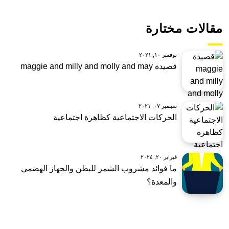
مقالات مختارة
نوفمبر ١٠, ٢٠٢١
قصيدة maggie and milly and molly and may
سبتمبر ٠٧, ٢٠٢١
الحركات الاجتماعية كظاهرة اجتماعية
فبراير ٢٠, ٢٠٢٤
ما فوائد مشروب الشمر للبطن والجهاز الهضمي
والمعدة؟