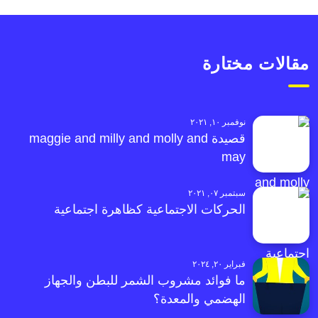
مقالات مختارة
نوفمبر ١٠, ٢٠٢١
قصيدة maggie and milly and molly and
may
سبتمبر ٠٧, ٢٠٢١
الحركات الاجتماعية كظاهرة اجتماعية
فبراير ٢٠, ٢٠٢٤
ما فوائد مشروب الشمر للبطن والجهاز
الهضمي والمعدة؟