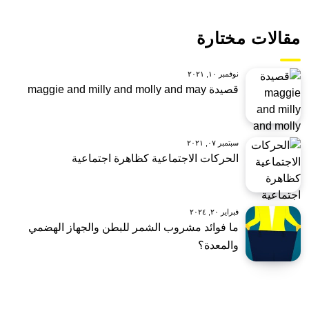
مقالات مختارة
نوفمبر ١٠, ٢٠٢١
قصيدة maggie and milly and molly and may
سبتمبر ٠٧, ٢٠٢١
الحركات الاجتماعية كظاهرة اجتماعية
فبراير ٢٠, ٢٠٢٤
ما فوائد مشروب الشمر للبطن والجهاز الهضمي
والمعدة؟