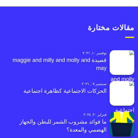
مقالات مختارة
نوفمبر ١٠, ٢٠٢١
قصيدة maggie and milly and molly and
may
سبتمبر ٠٧, ٢٠٢١
الحركات الاجتماعية كظاهرة اجتماعية
فبراير ٢٠, ٢٠٢٤
ما فوائد مشروب الشمر للبطن والجهاز
الهضمي والمعدة؟